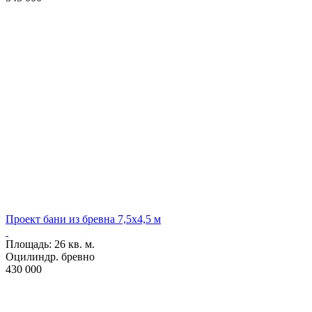
Проект бани из бревна 7,5х4,5 м
Проект B-2
Площадь:
26 кв. м.
Оцилиндр. бревно
430 000