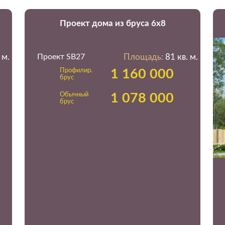
Проект дома из бруса 6х8
 м.
Проект SB27
Площадь:
81 кв. м.
Профилир.
1 160 000
брус
Обычный
1 078 000
брус