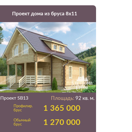
Проект дома из бруса 8х11
Проект SB13
Площадь:
92 кв. м.
Профилир.
1 365 000
брус
Обычный
1 270 000
брус