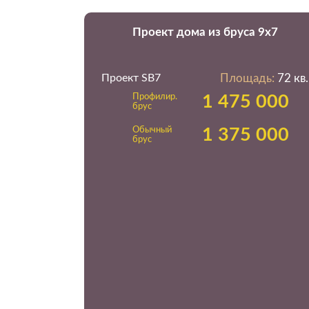
Проект дома из бруса 9х7
Проект SB7
Площадь:
72 кв.
Профилир.
1 475 000
брус
Обычный
1 375 000
брус