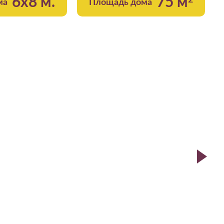
6x8 м.
75 м
2
ма
Площадь дома