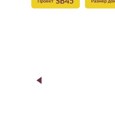
SB45
Проект
Размер до