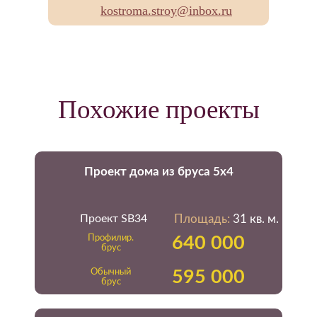
kostroma.stroy@inbox.ru
Похожие проекты
Проект дома из бруса 5х4
Проект SB34
Площадь:
31 кв. м.
Профилир.
640 000
брус
Обычный
595 000
брус