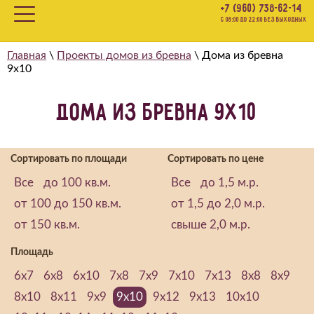
+7 (960) 738-62-14
с 08:00 до 22:00 БЕЗ ВЫХОДНЫХ
Главная
\
Проекты домов из бревна
\
Дома из бревна
9х10
Дома из бревна 9х10
Сортировать по площади
Сортировать по цене
Все
до 100 кв.м.
Все
до 1,5 м.р.
от 100 до 150 кв.м.
от 1,5 до 2,0 м.р.
от 150 кв.м.
свыше 2,0 м.р.
Площадь
6х7
6х8
6х10
7х8
7х9
7х10
7х13
8х8
8х9
8х10
8х11
9х9
9х10
9х12
9х13
10х10