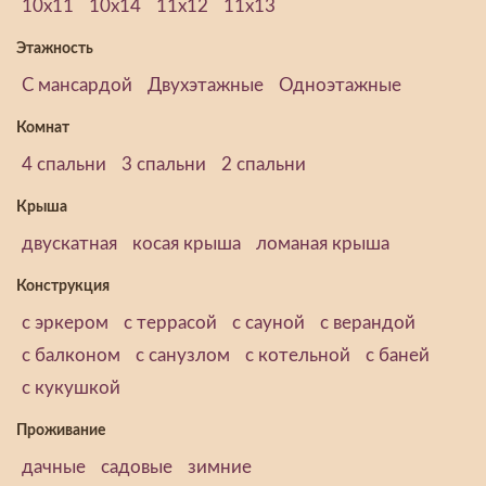
10х11
10х14
11х12
11х13
Этажность
С мансардой
Двухэтажные
Одноэтажные
Комнат
4 спальни
3 спальни
2 спальни
Крыша
двускатная
косая крыша
ломаная крыша
Конструкция
с эркером
с террасой
с сауной
с верандой
с балконом
с санузлом
с котельной
с баней
с кукушкой
Проживание
дачные
садовые
зимние