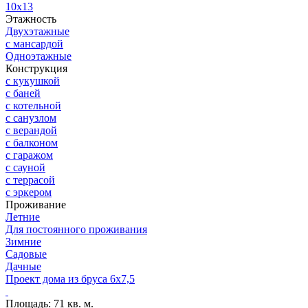
10х13
Этажность
Двухэтажные
с мансардой
Одноэтажные
Конструкция
с кукушкой
с баней
с котельной
с санузлом
с верандой
с балконом
с гаражом
с сауной
с террасой
с эркером
Проживание
Летние
Для постоянного проживания
Зимние
Садовые
Дачные
Проект дома из бруса 6х7,5
Проект SB3
Площадь:
71 кв. м.