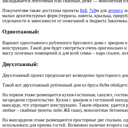
закладывается ленточный или свайный, реже — монолитная пли
Покупателям также доступны проекты
8х8
,
7х9
м для
летнего
ли
малых архитектурных форм (террасы, навесы, крыльца, прируб
отдельности в зависимости от пожеланий и бюджета Заказчика.
Одноэтажный:
Вариант одноэтажного рубленного брусового дома с эркером 
конструкции. Такой дом будет смотреться очень оригинально и 
массу полезных помещений и для всей семьи – пара спален, хол
Двухэтажный:
Двухэтажный проект предполагает возведение просторного дома
Такой вот двухэтажный рубленный дом из бруса 8х9м обойдется
На первом этаже размещается кухня-гостинная, санузел, гостев
загородном строительстве. Кухня с эркером и гостинной иног
мансарде, что упрощает конструкцию. Таким образом, удается
любые – свайные (винты либо ЖБ сваи), монолитные бетонные 
На мансардном этаже размещаются просторные две спальни, од
использовать для приема гостей. Возможно наличие второго с