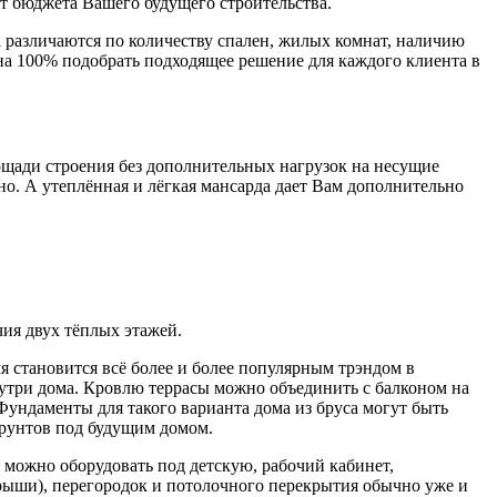
т бюджета Вашего будущего строительства.
 различаются по количеству спален, жилых комнат, наличию
 на 100% подобрать подходящее решение для каждого клиента в
щади строения без дополнительных нагрузок на несущие
вно. А утеплённая и лёгкая мансарда дает Вам дополнительно
чия двух тёплых этажей.
мя становится всё более и более популярным трэндом в
нутри дома. Кровлю террасы можно объединить с балконом на
Фундаменты для такого варианта дома из бруса могут быть
грунтов под будущим домом.
 можно оборудовать под детскую, рабочий кабинет,
крыши), перегородок и потолочного перекрытия обычно уже и