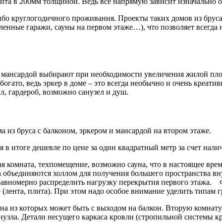
та в 200мм толщиной. Ведь всё напрямую зависит изначально о
бо круглогодичного проживания. Проекты таких домов из бруса
ленные гаражи, сауны на первом этаже…), что позволяет всегда
и мансардой выбирают при необходимости увеличения жилой пло
богато, ведь эркер в доме – это всегда необычно и очень креати
л, гардероб, возможно санузел и душ.
 из бруса с балконом, эркером и мансардой на втором этаже.
 в итоге дешевле по цене за один квадратный метр за счет нали
ая комната, техпомещение, возможно сауна, что в настоящее вре
да объединяются холлом для получения большего пространства в
 равномерно распределить нагрузку перекрытия первого этажа. 
(лента, плита). При этом надо особое внимание уделить типам 
на из которых может быть с выходом на балкон. Вторую комнату
анузла. Детали несущего каркаса кровли (стропильной системы 