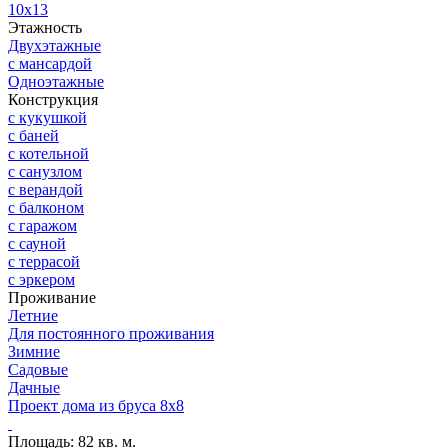
10х13
Этажность
Двухэтажные
с мансардой
Одноэтажные
Конструкция
с кукушкой
с баней
с котельной
с санузлом
с верандой
с балконом
с гаражом
с сауной
с террасой
с эркером
Проживание
Летние
Для постоянного проживания
Зимние
Садовые
Дачные
Проект дома из бруса 8х8
Проект SB9
Площадь:
82 кв. м.